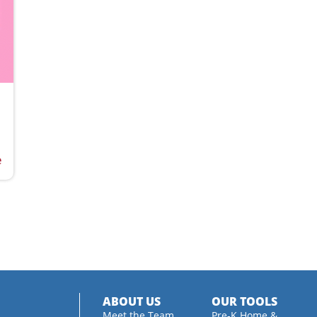
e
ABOUT US
OUR TOOLS
Meet the Team
Pre-K Home &