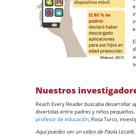
e
i
i
e
E
d
a
s
Nuestros investigador
Reach Every Reader buscaba desarrollar apl
divertidas entre padres y niños pequeños.
profesor de educación
, Rosa Turco, invest
Aquí puedes ver un video de Paola Uccelli