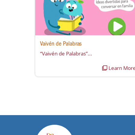
Vaivén de Palabras
“Vaivén de Palabras”...
Learn Mor