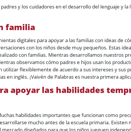
padres y los cuidadores en el desarrollo del lenguaje y la 
n familia
entas digitales para apoyar a las familias con ideas de c
versaciones con los niños desde muy pequeños. Estas ideas
ealizado con familias. Mientras desarrollamos nuestros p
ientras observamos cómo padres e hijos usan los product
n utilizar flexiblemente de acuerdo a sus intereses y sus 
as en inglés. ¡Vaivén de Palabras es nuestra primera aplic
ara apoyar las habilidades temp
uchas habilidades importantes que funcionan como precu
esarrollarse mucho antes de la escuela primaria. Existen
l mercado diseñados para que los niños jueguen independi